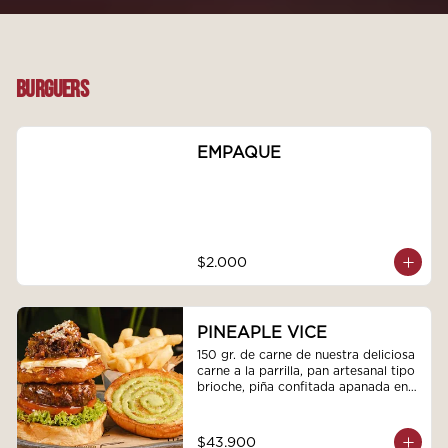
BURGUERS
EMPAQUE
$2.000
PINEAPLE VICE
150 gr. de carne de nuestra deliciosa 
carne a la parrilla, pan artesanal tipo 
brioche, piña confitada apanada en 
tostacos, queso philadelphia y 
mermelada de café, whisky, cebollas 
y tocineta humada, acompañadas de 
$43.900