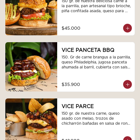
150 gr. de nuestra deliciosa carne a 
la parrilla, pan artesanal tipo brioche, 
piña confitada asada, queso para 
asar, 80gr de jugosa cochinita pibil 
preparada en cocción lenta, tomate, 
luchuga fresca con toping de 
$45.000
cebollas encurtidas y terminada con 
budín de aguacate
VICE PANCETA BBQ
150. Gr de carne brangus a la parrilla, 
queso Philadelphia, jugosa panceta 
ahumada al barril, cubierta con salsa 
bbq de la Casa, mayonesa, pan 
Brioche con Parmesano y lechuga 
fresca
$35.900
VICE PARCE
150 gr. de nuestra carne, queso 
asado con melao, trozos de 
chicharrón bañadas en salsa de ron 
parce, tomate, cebolla morada y 
lechuga crespa con topping de 
cebollín y chips de plátano.