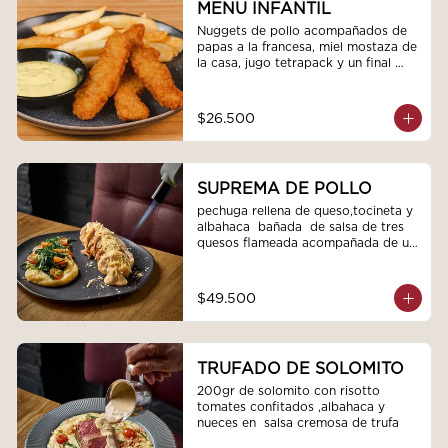
MENU INFANTIL
Nuggets de pollo acompañados de 
papas a la francesa, miel mostaza de 
la casa, jugo tetrapack y un final 
dulce
$26.500
SUPREMA DE POLLO
pechuga rellena de queso,tocineta y 
albahaca  bañada  de salsa de tres 
quesos flameada acompañada de un 
pure de papa cremoso con espinaca 
tomates cherry aceite de oliva sal y 
pimienta
$49.500
TRUFADO DE SOLOMITO
200gr de solomito con risotto  
tomates confitados ,albahaca y 
nueces en  salsa cremosa de trufa