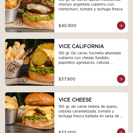
chorizo argentino cubierto con 
chimichurri, tomate y lechuga fresca
$40.900
VICE CALIFORNIA
150 gr. De carne, tocineta ahumada 
cubierta con chedar fundido, 
pepinillos agridulces, cebolla 
caramelizada, tomate y lechuga 
fresca.
$37.900
VICE CHEESE
150 gr. de carne rellena de queso, 
cebolla caramelizada, tomate y 
lechuga fresca bañada en salsa de 
queso americano.
$33.000