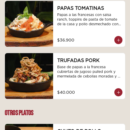
PAPAS TOMATINAS
Papas a las francesas con salsa 
ranch, toppins de pasta de tomate 
de la casa y pollo desmechado con 
tocino, queso parmesano y albaca.
$36.900
TRUFADAS PORK
Base de papas a la francesa 
cubiertas de jugoso pulled pork y 
mermelada de cebollas moradas y 
cacao, trozos de tocineta ahumada, 
nuestra deliciosa mayonesa de 
trufas, topping de cebollas 
$40.000
crocantes y cebollín
OTROS PLATOS