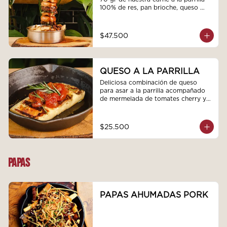
100% de res, pan brioche, queso 
fundido y rúgula, acompañadas de 
papas artesanales y bañadas en la 
salsa de la casa de tu elección, bbq 
$47.500
demiglas con topping crocante de 
tocino o salsa de queso tilsit 
ahumado con topping de cebollín.
QUESO A LA PARRILLA
Deliciosa combinación de queso 
para asar a la parrilla acompañado 
de mermelada de tomates cherry y 
romero fresco
$25.500
PAPAS
PAPAS AHUMADAS PORK