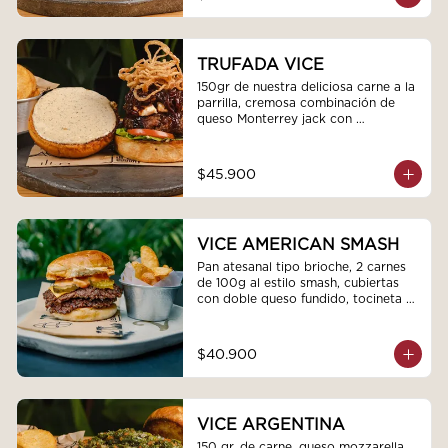
lechugas frescas y tomate terminada 
con una espiral de mayocilantro
TRUFADA VICE
150gr de nuestra deliciosa carne a la 
parrilla, cremosa combinación de 
queso Monterrey jack con 
Philadelphia, mermelada de cebollas 
moradas y cacao que aporta un 
toque dulce, tocineta ahumada en 
$45.900
trozos, pan artesanal tipo bríoche, 
cubierta de nuestra sedosa mayones 
de trufas, hojas de cogollo europeo, 
tomate san marzano.y topping de 
VICE AMERICAN SMASH
cebollas crocantes
Pan atesanal tipo brioche, 2 carnes 
de 100g al estilo smash, cubiertas 
con doble queso fundido, tocineta 
en trozos y pepinillos agridulces. 
Todo esto acompañado con nuestra 
salsa Stiker.
$40.900
VICE ARGENTINA
150 gr. de carne, queso mozzarella, 