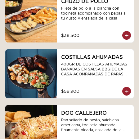
CHUZO DE POLLO
Filete de pollo a la plancha con 
tocineta acompañado con papas a 
tu gusto y ensalada de la casa
$38.500
COSTILLAS AHUMADAS
400GR DE COSTILLAS AHUMADAS 
BAÑADAS EN SALSA BBQ DE LA 
CASA ACOMPAÑADAS DE PAPAS 
CRIOLLAS CHIPOTLE Y ENSALADA 
TROPICAL DE LA CASAS
$59.900
DOG CALLEJERO
Pan sellado de pesto, salchicha 
americana, tocineta ahumada 
finamente picada, ensalada de la 
casa salsas y ripio de papa.