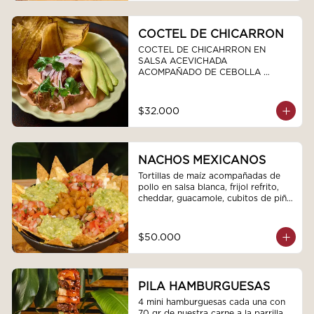
COCTEL DE CHICARRON
COCTEL DE CHICAHRRON EN 
SALSA ACEVICHADA  
ACOMPAÑADO DE CEBOLLA 
MORADA CHIPS DE PLATANO 
VERDE  Y AGUCATE
$32.000
NACHOS MEXICANOS
Tortillas de maíz acompañadas de 
pollo en salsa blanca, frijol refrito, 
cheddar, guacamole, cubitos de piña 
en conserva y pico de gallo
$50.000
PILA HAMBURGUESAS
4 mini hamburguesas cada una con 
70 gr de nuestra carne a la parrilla 