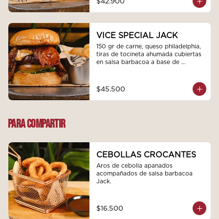
$42.900
VICE SPECIAL JACK
150 gr de carne, queso philadelphia, 
tiras de tocineta ahumada cubiertas 
en salsa barbacoa a base de 
bourbon jack daniels, cebolla 
caramelizada, tomate y rugula 
fresca.
$45.500
PARA COMPARTIR
CEBOLLAS CROCANTES
Aros de cebolla apanados 
acompañados de salsa barbacoa 
Jack.
$16.500