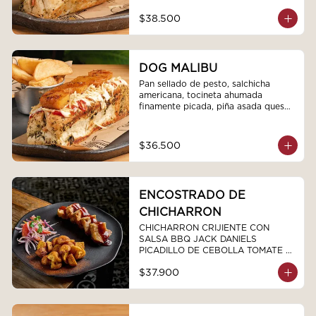
$38.500
DOG MALIBU
Pan sellado de pesto, salchicha 
americana, tocineta ahumada 
finamente picada, piña asada queso 
fundido, salsas y ripio de papa.
$36.500
ENCOSTRADO DE
CHICHARRON
CHICHARRON CRIJIENTE CON 
SALSA BBQ JACK DANIELS  
PICADILLO DE CEBOLLA TOMATE Y 
CILANTRO Y PAPAS CRIOLLAS
$37.900