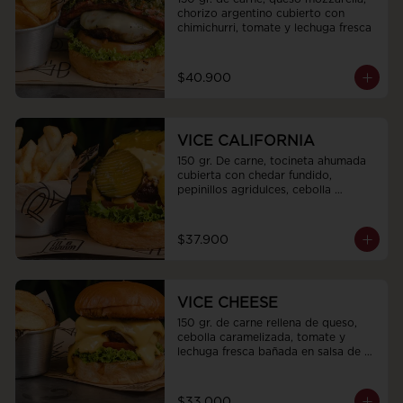
chorizo argentino cubierto con 
chimichurri, tomate y lechuga fresca
$40.900
VICE CALIFORNIA
150 gr. De carne, tocineta ahumada 
cubierta con chedar fundido, 
pepinillos agridulces, cebolla 
caramelizada, tomate y lechuga 
fresca.
$37.900
VICE CHEESE
150 gr. de carne rellena de queso, 
cebolla caramelizada, tomate y 
lechuga fresca bañada en salsa de 
queso americano.
$33.000