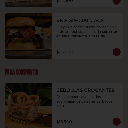
$42.900
VICE SPECIAL JACK
150 gr de carne, queso philadelphia, 
tiras de tocineta ahumada cubiertas 
en salsa barbacoa a base de 
bourbon jack daniels, cebolla 
caramelizada, tomate y rugula 
fresca.
$45.500
PARA COMPARTIR
CEBOLLAS CROCANTES
Aros de cebolla apanados 
acompañados de salsa barbacoa 
Jack.
$16.500