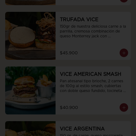
lechugas frescas y tomate terminada 
con una espiral de mayocilantro
TRUFADA VICE
150gr de nuestra deliciosa carne a la 
parrilla, cremosa combinación de 
queso Monterrey jack con 
Philadelphia, mermelada de cebollas 
moradas y cacao que aporta un 
toque dulce, tocineta ahumada en 
$45.900
trozos, pan artesanal tipo bríoche, 
cubierta de nuestra sedosa mayones 
de trufas, hojas de cogollo europeo, 
tomate san marzano.y topping de 
VICE AMERICAN SMASH
cebollas crocantes
Pan atesanal tipo brioche, 2 carnes 
de 100g al estilo smash, cubiertas 
con doble queso fundido, tocineta 
en trozos y pepinillos agridulces. 
Todo esto acompañado con nuestra 
salsa Stiker.
$40.900
VICE ARGENTINA
150 gr. de carne, queso mozzarella, 