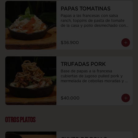
PAPAS TOMATINAS
Papas a las francesas con salsa 
ranch, toppins de pasta de tomate 
de la casa y pollo desmechado con 
tocino, queso parmesano y albaca.
$36.900
TRUFADAS PORK
Base de papas a la francesa 
cubiertas de jugoso pulled pork y 
mermelada de cebollas moradas y 
cacao, trozos de tocineta ahumada, 
nuestra deliciosa mayonesa de 
trufas, topping de cebollas 
$40.000
crocantes y cebollín
OTROS PLATOS