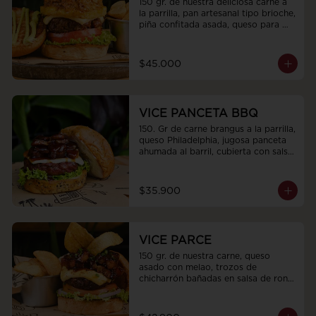
150 gr. de nuestra deliciosa carne a 
la parrilla, pan artesanal tipo brioche, 
piña confitada asada, queso para 
asar, 80gr de jugosa cochinita pibil 
preparada en cocción lenta, tomate, 
luchuga fresca con toping de 
$45.000
cebollas encurtidas y terminada con 
budín de aguacate
VICE PANCETA BBQ
150. Gr de carne brangus a la parrilla, 
queso Philadelphia, jugosa panceta 
ahumada al barril, cubierta con salsa 
bbq de la Casa, mayonesa, pan 
Brioche con Parmesano y lechuga 
fresca
$35.900
VICE PARCE
150 gr. de nuestra carne, queso 
asado con melao, trozos de 
chicharrón bañadas en salsa de ron 
parce, tomate, cebolla morada y 
lechuga crespa con topping de 
cebollín y chips de plátano.