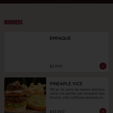
BURGUERS
EMPAQUE
$2.000
PINEAPLE VICE
150 gr. de carne de nuestra deliciosa 
carne a la parrilla, pan artesanal tipo 
brioche, piña confitada apanada en 
tostacos, queso philadelphia y 
mermelada de café, whisky, cebollas 
y tocineta humada, acompañadas de 
$43.900