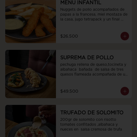
MENU INFANTIL
Nuggets de pollo acompañados de 
papas a la francesa, miel mostaza de 
la casa, jugo tetrapack y un final 
dulce
$26.500
SUPREMA DE POLLO
pechuga rellena de queso,tocineta y 
albahaca  bañada  de salsa de tres 
quesos flameada acompañada de un 
pure de papa cremoso con espinaca 
tomates cherry aceite de oliva sal y 
pimienta
$49.500
TRUFADO DE SOLOMITO
200gr de solomito con risotto  
tomates confitados ,albahaca y 
nueces en  salsa cremosa de trufa