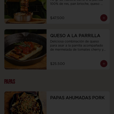
100% de res, pan brioche, queso 
fundido y rúgula, acompañadas de 
papas artesanales y bañadas en la 
salsa de la casa de tu elección, bbq 
$47.500
demiglas con topping crocante de 
tocino o salsa de queso tilsit 
ahumado con topping de cebollín.
QUESO A LA PARRILLA
Deliciosa combinación de queso 
para asar a la parrilla acompañado 
de mermelada de tomates cherry y 
romero fresco
$25.500
PAPAS
PAPAS AHUMADAS PORK