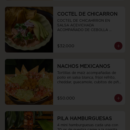
COCTEL DE CHICARRON
COCTEL DE CHICAHRRON EN 
SALSA ACEVICHADA  
ACOMPAÑADO DE CEBOLLA 
MORADA CHIPS DE PLATANO 
VERDE  Y AGUCATE
$32.000
NACHOS MEXICANOS
Tortillas de maíz acompañadas de 
pollo en salsa blanca, frijol refrito, 
cheddar, guacamole, cubitos de piña 
en conserva y pico de gallo
$50.000
PILA HAMBURGUESAS
4 mini hamburguesas cada una con 
70 gr de nuestra carne a la parrilla 