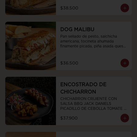
$38.500
DOG MALIBU
Pan sellado de pesto, salchicha 
americana, tocineta ahumada 
finamente picada, piña asada queso 
fundido, salsas y ripio de papa.
$36.500
ENCOSTRADO DE
CHICHARRON
CHICHARRON CRIJIENTE CON 
SALSA BBQ JACK DANIELS  
PICADILLO DE CEBOLLA TOMATE Y 
CILANTRO Y PAPAS CRIOLLAS
$37.900