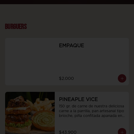
BURGUERS
EMPAQUE
$2.000
PINEAPLE VICE
150 gr. de carne de nuestra deliciosa 
carne a la parrilla, pan artesanal tipo 
brioche, piña confitada apanada en 
tostacos, queso philadelphia y 
mermelada de café, whisky, cebollas 
y tocineta humada, acompañadas de 
$43.900