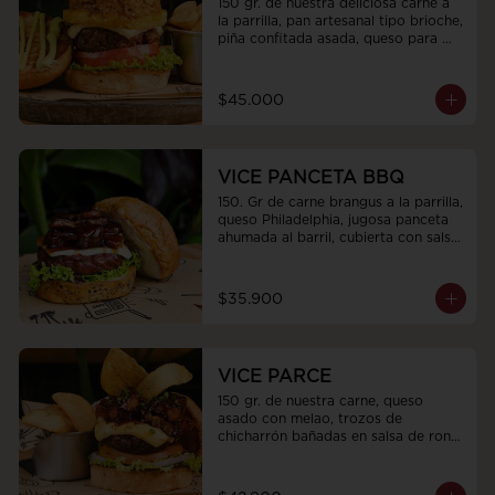
150 gr. de nuestra deliciosa carne a 
la parrilla, pan artesanal tipo brioche, 
piña confitada asada, queso para 
asar, 80gr de jugosa cochinita pibil 
preparada en cocción lenta, tomate, 
luchuga fresca con toping de 
$45.000
cebollas encurtidas y terminada con 
budín de aguacate
VICE PANCETA BBQ
150. Gr de carne brangus a la parrilla, 
queso Philadelphia, jugosa panceta 
ahumada al barril, cubierta con salsa 
bbq de la Casa, mayonesa, pan 
Brioche con Parmesano y lechuga 
fresca
$35.900
VICE PARCE
150 gr. de nuestra carne, queso 
asado con melao, trozos de 
chicharrón bañadas en salsa de ron 
parce, tomate, cebolla morada y 
lechuga crespa con topping de 
cebollín y chips de plátano.