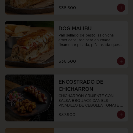
$38.500
DOG MALIBU
Pan sellado de pesto, salchicha 
americana, tocineta ahumada 
finamente picada, piña asada queso 
fundido, salsas y ripio de papa.
$36.500
ENCOSTRADO DE
CHICHARRON
CHICHARRON CRIJIENTE CON 
SALSA BBQ JACK DANIELS  
PICADILLO DE CEBOLLA TOMATE Y 
CILANTRO Y PAPAS CRIOLLAS
$37.900