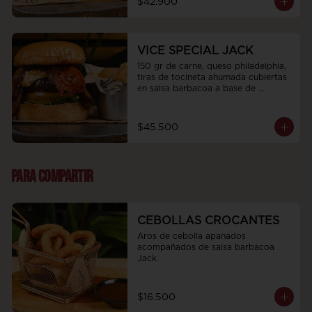
$42.900
VICE SPECIAL JACK
150 gr de carne, queso philadelphia, 
tiras de tocineta ahumada cubiertas 
en salsa barbacoa a base de 
bourbon jack daniels, cebolla 
caramelizada, tomate y rugula 
fresca.
$45.500
PARA COMPARTIR
CEBOLLAS CROCANTES
Aros de cebolla apanados 
acompañados de salsa barbacoa 
Jack.
$16.500