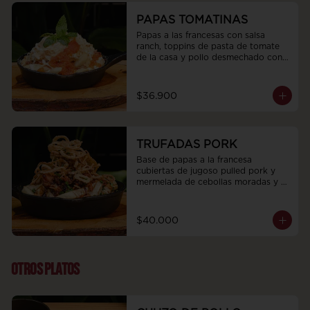
PAPAS TOMATINAS
Papas a las francesas con salsa 
ranch, toppins de pasta de tomate 
de la casa y pollo desmechado con 
tocino, queso parmesano y albaca.
$36.900
TRUFADAS PORK
Base de papas a la francesa 
cubiertas de jugoso pulled pork y 
mermelada de cebollas moradas y 
cacao, trozos de tocineta ahumada, 
nuestra deliciosa mayonesa de 
trufas, topping de cebollas 
$40.000
crocantes y cebollín
OTROS PLATOS