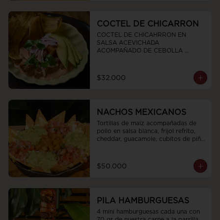
COCTEL DE CHICARRON
COCTEL DE CHICAHRRON EN 
SALSA ACEVICHADA  
ACOMPAÑADO DE CEBOLLA 
MORADA CHIPS DE PLATANO 
VERDE  Y AGUCATE
$32.000
NACHOS MEXICANOS
Tortillas de maíz acompañadas de 
pollo en salsa blanca, frijol refrito, 
cheddar, guacamole, cubitos de piña 
en conserva y pico de gallo
$50.000
PILA HAMBURGUESAS
4 mini hamburguesas cada una con 
70 gr de nuestra carne a la parrilla 