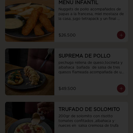
MENU INFANTIL
Nuggets de pollo acompañados de 
papas a la francesa, miel mostaza de 
la casa, jugo tetrapack y un final 
dulce
$26.500
SUPREMA DE POLLO
pechuga rellena de queso,tocineta y 
albahaca  bañada  de salsa de tres 
quesos flameada acompañada de un 
pure de papa cremoso con espinaca 
tomates cherry aceite de oliva sal y 
pimienta
$49.500
TRUFADO DE SOLOMITO
200gr de solomito con risotto  
tomates confitados ,albahaca y 
nueces en  salsa cremosa de trufa