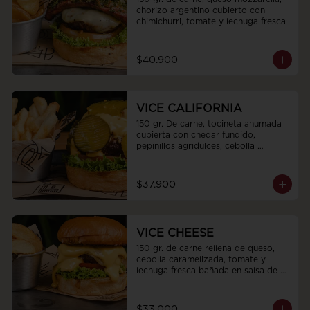
chorizo argentino cubierto con 
chimichurri, tomate y lechuga fresca
$40.900
VICE CALIFORNIA
150 gr. De carne, tocineta ahumada 
cubierta con chedar fundido, 
pepinillos agridulces, cebolla 
caramelizada, tomate y lechuga 
fresca.
$37.900
VICE CHEESE
150 gr. de carne rellena de queso, 
cebolla caramelizada, tomate y 
lechuga fresca bañada en salsa de 
queso americano.
$33.000