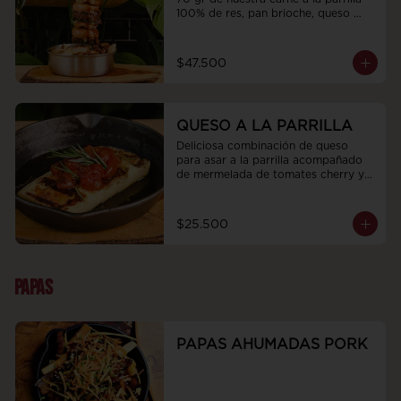
100% de res, pan brioche, queso 
fundido y rúgula, acompañadas de 
papas artesanales y bañadas en la 
salsa de la casa de tu elección, bbq 
$47.500
demiglas con topping crocante de 
tocino o salsa de queso tilsit 
ahumado con topping de cebollín.
QUESO A LA PARRILLA
Deliciosa combinación de queso 
para asar a la parrilla acompañado 
de mermelada de tomates cherry y 
romero fresco
$25.500
PAPAS
PAPAS AHUMADAS PORK