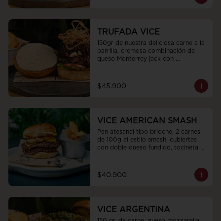
lechugas frescas y tomate terminada 
con una espiral de mayocilantro
TRUFADA VICE
150gr de nuestra deliciosa carne a la 
parrilla, cremosa combinación de 
queso Monterrey jack con 
Philadelphia, mermelada de cebollas 
moradas y cacao que aporta un 
toque dulce, tocineta ahumada en 
$45.900
trozos, pan artesanal tipo bríoche, 
cubierta de nuestra sedosa mayones 
de trufas, hojas de cogollo europeo, 
tomate san marzano.y topping de 
VICE AMERICAN SMASH
cebollas crocantes
Pan atesanal tipo brioche, 2 carnes 
de 100g al estilo smash, cubiertas 
con doble queso fundido, tocineta 
en trozos y pepinillos agridulces. 
Todo esto acompañado con nuestra 
salsa Stiker.
$40.900
VICE ARGENTINA
150 gr. de carne, queso mozzarella, 