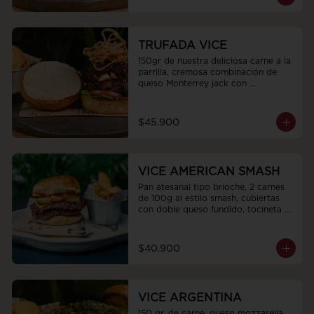
lechugas frescas y tomate terminada 
con una espiral de mayocilantro
TRUFADA VICE
150gr de nuestra deliciosa carne a la 
parrilla, cremosa combinación de 
queso Monterrey jack con 
Philadelphia, mermelada de cebollas 
moradas y cacao que aporta un 
toque dulce, tocineta ahumada en 
$45.900
trozos, pan artesanal tipo bríoche, 
cubierta de nuestra sedosa mayones 
de trufas, hojas de cogollo europeo, 
tomate san marzano.y topping de 
VICE AMERICAN SMASH
cebollas crocantes
Pan atesanal tipo brioche, 2 carnes 
de 100g al estilo smash, cubiertas 
con doble queso fundido, tocineta 
en trozos y pepinillos agridulces. 
Todo esto acompañado con nuestra 
salsa Stiker.
$40.900
VICE ARGENTINA
150 gr. de carne, queso mozzarella, 