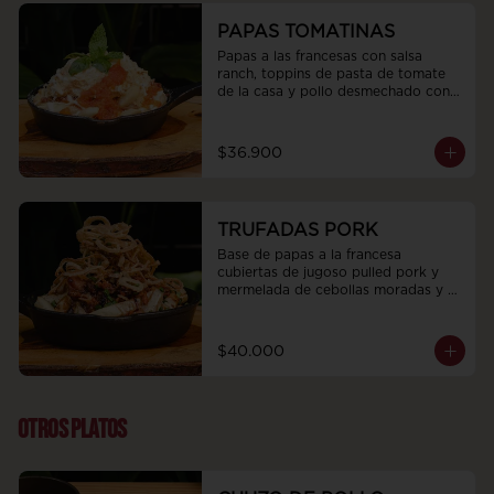
PAPAS TOMATINAS
Papas a las francesas con salsa 
ranch, toppins de pasta de tomate 
de la casa y pollo desmechado con 
tocino, queso parmesano y albaca.
$36.900
TRUFADAS PORK
Base de papas a la francesa 
cubiertas de jugoso pulled pork y 
mermelada de cebollas moradas y 
cacao, trozos de tocineta ahumada, 
nuestra deliciosa mayonesa de 
trufas, topping de cebollas 
$40.000
crocantes y cebollín
OTROS PLATOS