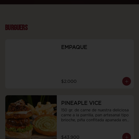
BURGUERS
EMPAQUE
$2.000
PINEAPLE VICE
150 gr. de carne de nuestra deliciosa 
carne a la parrilla, pan artesanal tipo 
brioche, piña confitada apanada en 
tostacos, queso philadelphia y 
mermelada de café, whisky, cebollas 
y tocineta humada, acompañadas de 
$43.900