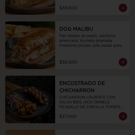
$38.500
DOG MALIBU
Pan sellado de pesto, salchicha 
americana, tocineta ahumada 
finamente picada, piña asada queso 
fundido, salsas y ripio de papa.
$36.500
ENCOSTRADO DE
CHICHARRON
CHICHARRON CRIJIENTE CON 
SALSA BBQ JACK DANIELS  
PICADILLO DE CEBOLLA TOMATE Y 
CILANTRO Y PAPAS CRIOLLAS
$37.900