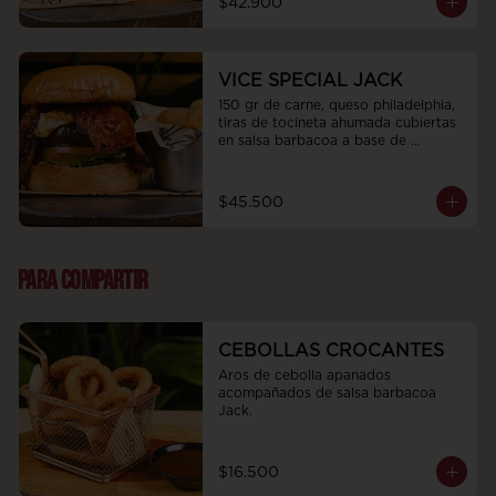
$42.900
VICE SPECIAL JACK
150 gr de carne, queso philadelphia, 
tiras de tocineta ahumada cubiertas 
en salsa barbacoa a base de 
bourbon jack daniels, cebolla 
caramelizada, tomate y rugula 
fresca.
$45.500
PARA COMPARTIR
CEBOLLAS CROCANTES
Aros de cebolla apanados 
acompañados de salsa barbacoa 
Jack.
$16.500