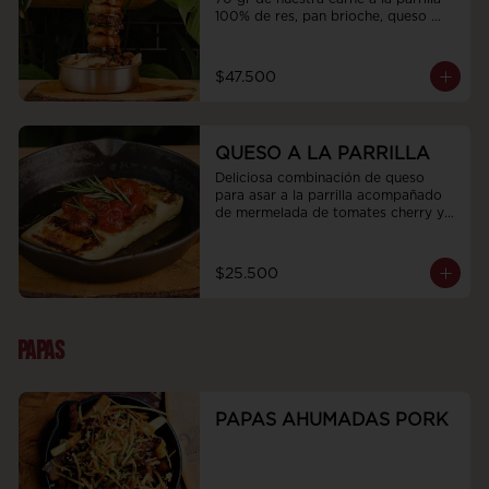
100% de res, pan brioche, queso 
fundido y rúgula, acompañadas de 
papas artesanales y bañadas en la 
salsa de la casa de tu elección, bbq 
$47.500
demiglas con topping crocante de 
tocino o salsa de queso tilsit 
ahumado con topping de cebollín.
QUESO A LA PARRILLA
Deliciosa combinación de queso 
para asar a la parrilla acompañado 
de mermelada de tomates cherry y 
romero fresco
$25.500
PAPAS
PAPAS AHUMADAS PORK