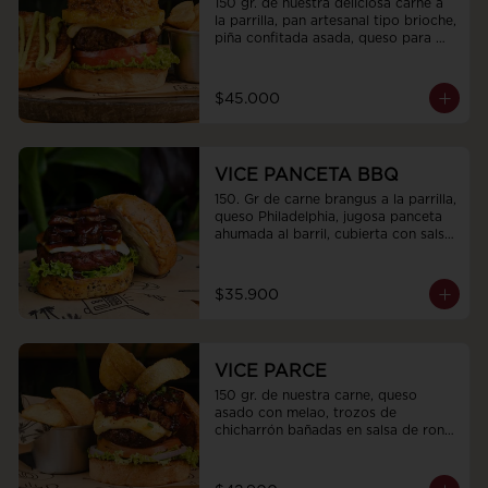
150 gr. de nuestra deliciosa carne a 
la parrilla, pan artesanal tipo brioche, 
piña confitada asada, queso para 
asar, 80gr de jugosa cochinita pibil 
preparada en cocción lenta, tomate, 
luchuga fresca con toping de 
$45.000
cebollas encurtidas y terminada con 
budín de aguacate
VICE PANCETA BBQ
150. Gr de carne brangus a la parrilla, 
queso Philadelphia, jugosa panceta 
ahumada al barril, cubierta con salsa 
bbq de la Casa, mayonesa, pan 
Brioche con Parmesano y lechuga 
fresca
$35.900
VICE PARCE
150 gr. de nuestra carne, queso 
asado con melao, trozos de 
chicharrón bañadas en salsa de ron 
parce, tomate, cebolla morada y 
lechuga crespa con topping de 
cebollín y chips de plátano.