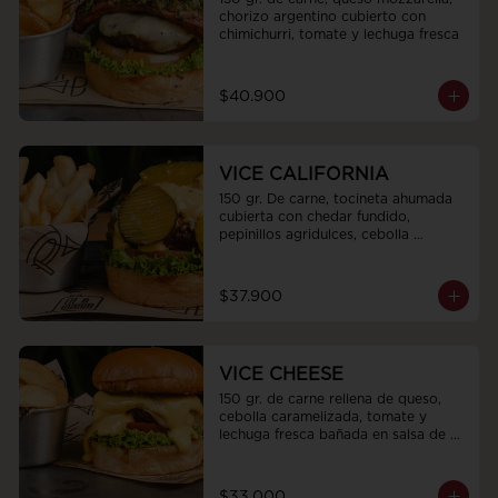
chorizo argentino cubierto con 
chimichurri, tomate y lechuga fresca
$40.900
VICE CALIFORNIA
150 gr. De carne, tocineta ahumada 
cubierta con chedar fundido, 
pepinillos agridulces, cebolla 
caramelizada, tomate y lechuga 
fresca.
$37.900
VICE CHEESE
150 gr. de carne rellena de queso, 
cebolla caramelizada, tomate y 
lechuga fresca bañada en salsa de 
queso americano.
$33.000