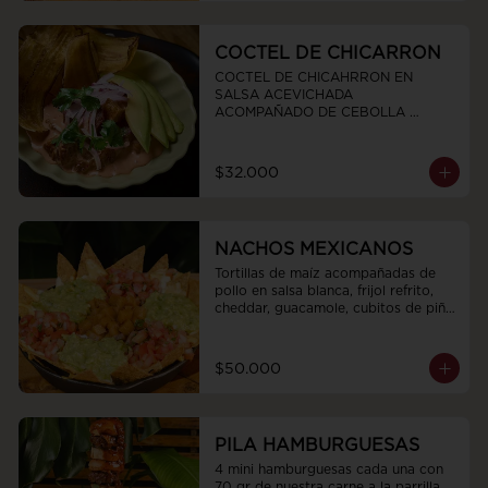
COCTEL DE CHICARRON
COCTEL DE CHICAHRRON EN 
SALSA ACEVICHADA  
ACOMPAÑADO DE CEBOLLA 
MORADA CHIPS DE PLATANO 
VERDE  Y AGUCATE
$32.000
NACHOS MEXICANOS
Tortillas de maíz acompañadas de 
pollo en salsa blanca, frijol refrito, 
cheddar, guacamole, cubitos de piña 
en conserva y pico de gallo
$50.000
PILA HAMBURGUESAS
4 mini hamburguesas cada una con 
70 gr de nuestra carne a la parrilla 