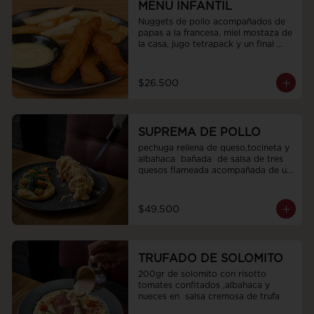
MENU INFANTIL
Nuggets de pollo acompañados de 
papas a la francesa, miel mostaza de 
la casa, jugo tetrapack y un final 
dulce
$26.500
SUPREMA DE POLLO
pechuga rellena de queso,tocineta y 
albahaca  bañada  de salsa de tres 
quesos flameada acompañada de un 
pure de papa cremoso con espinaca 
tomates cherry aceite de oliva sal y 
pimienta
$49.500
TRUFADO DE SOLOMITO
200gr de solomito con risotto  
tomates confitados ,albahaca y 
nueces en  salsa cremosa de trufa