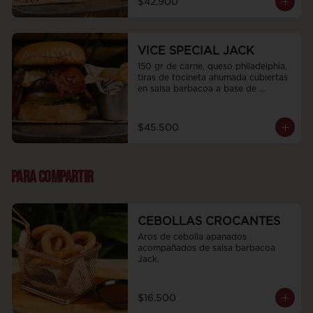
$42.900
VICE SPECIAL JACK
150 gr de carne, queso philadelphia, 
tiras de tocineta ahumada cubiertas 
en salsa barbacoa a base de 
bourbon jack daniels, cebolla 
caramelizada, tomate y rugula 
fresca.
$45.500
PARA COMPARTIR
CEBOLLAS CROCANTES
Aros de cebolla apanados 
acompañados de salsa barbacoa 
Jack.
$16.500