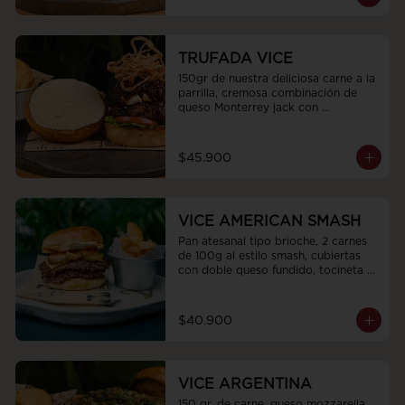
lechugas frescas y tomate terminada 
con una espiral de mayocilantro
TRUFADA VICE
150gr de nuestra deliciosa carne a la 
parrilla, cremosa combinación de 
queso Monterrey jack con 
Philadelphia, mermelada de cebollas 
moradas y cacao que aporta un 
toque dulce, tocineta ahumada en 
$45.900
trozos, pan artesanal tipo bríoche, 
cubierta de nuestra sedosa mayones 
de trufas, hojas de cogollo europeo, 
tomate san marzano.y topping de 
VICE AMERICAN SMASH
cebollas crocantes
Pan atesanal tipo brioche, 2 carnes 
de 100g al estilo smash, cubiertas 
con doble queso fundido, tocineta 
en trozos y pepinillos agridulces. 
Todo esto acompañado con nuestra 
salsa Stiker.
$40.900
VICE ARGENTINA
150 gr. de carne, queso mozzarella, 