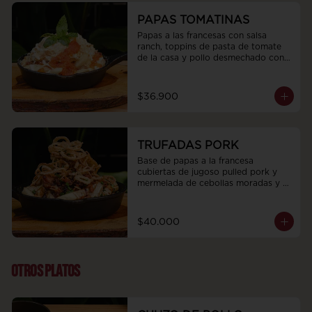
PAPAS TOMATINAS
Papas a las francesas con salsa 
ranch, toppins de pasta de tomate 
de la casa y pollo desmechado con 
tocino, queso parmesano y albaca.
$36.900
TRUFADAS PORK
Base de papas a la francesa 
cubiertas de jugoso pulled pork y 
mermelada de cebollas moradas y 
cacao, trozos de tocineta ahumada, 
nuestra deliciosa mayonesa de 
trufas, topping de cebollas 
$40.000
crocantes y cebollín
OTROS PLATOS