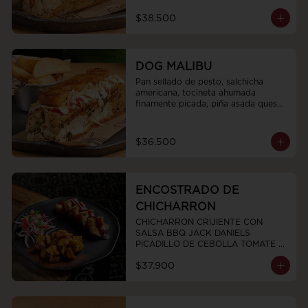
$38.500
DOG MALIBU
Pan sellado de pesto, salchicha 
americana, tocineta ahumada 
finamente picada, piña asada queso 
fundido, salsas y ripio de papa.
$36.500
ENCOSTRADO DE
CHICHARRON
CHICHARRON CRIJIENTE CON 
SALSA BBQ JACK DANIELS  
PICADILLO DE CEBOLLA TOMATE Y 
CILANTRO Y PAPAS CRIOLLAS
$37.900