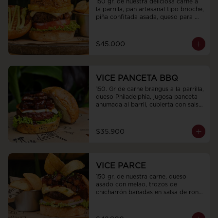
150 gr. de nuestra deliciosa carne a 
la parrilla, pan artesanal tipo brioche, 
piña confitada asada, queso para 
asar, 80gr de jugosa cochinita pibil 
preparada en cocción lenta, tomate, 
luchuga fresca con toping de 
$45.000
cebollas encurtidas y terminada con 
budín de aguacate
VICE PANCETA BBQ
150. Gr de carne brangus a la parrilla, 
queso Philadelphia, jugosa panceta 
ahumada al barril, cubierta con salsa 
bbq de la Casa, mayonesa, pan 
Brioche con Parmesano y lechuga 
fresca
$35.900
VICE PARCE
150 gr. de nuestra carne, queso 
asado con melao, trozos de 
chicharrón bañadas en salsa de ron 
parce, tomate, cebolla morada y 
lechuga crespa con topping de 
cebollín y chips de plátano.