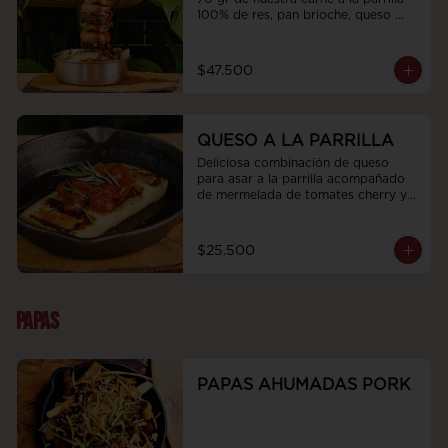
100% de res, pan brioche, queso 
fundido y rúgula, acompañadas de 
papas artesanales y bañadas en la 
salsa de la casa de tu elección, bbq 
$47.500
demiglas con topping crocante de 
tocino o salsa de queso tilsit 
ahumado con topping de cebollín.
QUESO A LA PARRILLA
Deliciosa combinación de queso 
para asar a la parrilla acompañado 
de mermelada de tomates cherry y 
romero fresco
$25.500
PAPAS
PAPAS AHUMADAS PORK