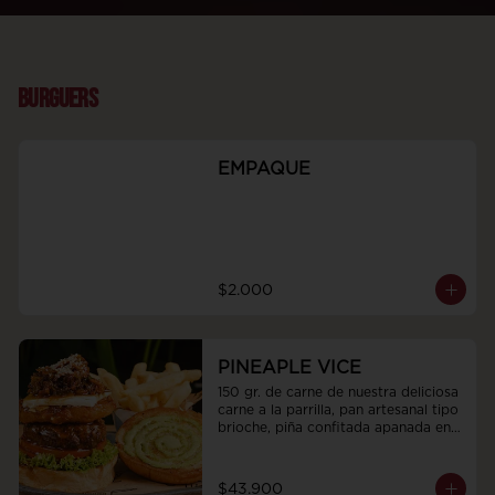
BURGUERS
EMPAQUE
$2.000
PINEAPLE VICE
150 gr. de carne de nuestra deliciosa 
carne a la parrilla, pan artesanal tipo 
brioche, piña confitada apanada en 
tostacos, queso philadelphia y 
mermelada de café, whisky, cebollas 
y tocineta humada, acompañadas de 
$43.900