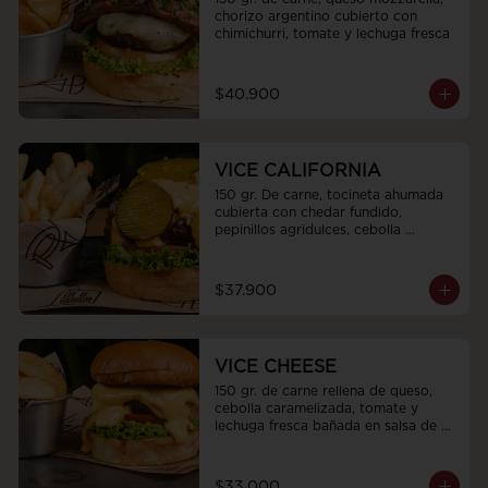
chorizo argentino cubierto con 
chimichurri, tomate y lechuga fresca
$40.900
VICE CALIFORNIA
150 gr. De carne, tocineta ahumada 
cubierta con chedar fundido, 
pepinillos agridulces, cebolla 
caramelizada, tomate y lechuga 
fresca.
$37.900
VICE CHEESE
150 gr. de carne rellena de queso, 
cebolla caramelizada, tomate y 
lechuga fresca bañada en salsa de 
queso americano.
$33.000