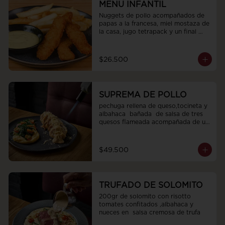
MENU INFANTIL
Nuggets de pollo acompañados de 
papas a la francesa, miel mostaza de 
la casa, jugo tetrapack y un final 
dulce
$26.500
SUPREMA DE POLLO
pechuga rellena de queso,tocineta y 
albahaca  bañada  de salsa de tres 
quesos flameada acompañada de un 
pure de papa cremoso con espinaca 
tomates cherry aceite de oliva sal y 
pimienta
$49.500
TRUFADO DE SOLOMITO
200gr de solomito con risotto  
tomates confitados ,albahaca y 
nueces en  salsa cremosa de trufa